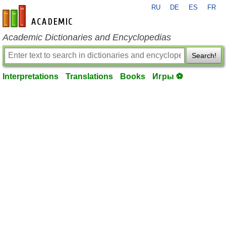
RU
DE
ES
FR
en-academic.com
Academic Dictionaries and Encyclopedias
Search!
Interpretations
Translations
Books
Игры ⚽